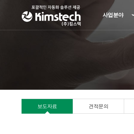
주
메
사업분야
뉴
영
역
보도자료
견적문의
본
문