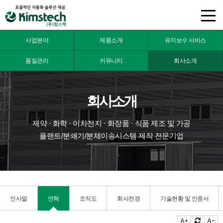
주
사업분야
제품소개
유지보수 서비스
메
뉴
품질관리
커뮤니티
회사소개
영
역
회사소개
제약 · 화학 · 이차전지 · 화장품 · 식품 제조 및 가공
플랜트/분쇄기/분체이송시스템 제작 전문기업
인사말
연혁
조직도
회사전경
기술현황 및 인증서
본