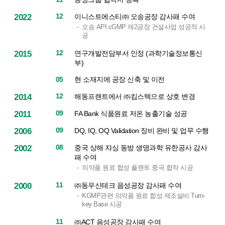
12
이니스트에스티㈜ 오송공장 감사패 수여
2022
오송 API cGMP 제2공장 건설사업 성공적 시
공
12
연구개발전담부서 인정 (과학기술정보통신
2015
부)
현 소재지에 공장 신축 및 이전
05
12
해동프랜트에서 ㈜킴스텍으로 상호 변경
2014
09
FA Bank 식품원료 저온 농출기술 성공
2011
09
DQ, IQ, OQ Validation 장비 완비 및 업무 수행
2006
08
중국 상해 쟈싱 동방 생명과학 유한공사 감사
2002
패 수여
의약품 원료 합성 플랜트 중국 합작 시공
11
㈜동우신테크 음성공장 감사패 수여
2000
KGMP관련 의약품 원료 합성 제조설비 Turn-
key Base 시공
11
㈜ACT 음성공장 감사패 수여