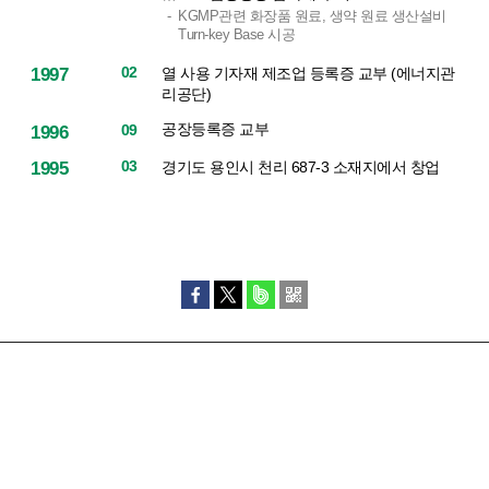
KGMP관련 화장품 원료, 생약 원료 생산설비
Turn-key Base 시공
02
열 사용 기자재 제조업 등록증 교부 (에너지관
1997
리공단)
공장등록증 교부
09
1996
03
경기도 용인시 천리 687-3 소재지에서 창업
1995
HOME
이용약관
개인정보취급방침
사이트맵
업체명 : (주)킴스텍
주소 : 경기도 용인시 처인구 남사읍 봉무로 128번길 31